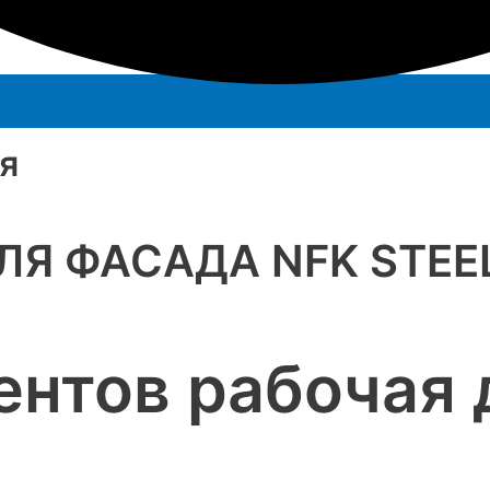
я
Я ФАСАДА NFK STEE
ентов рабочая