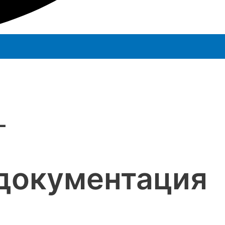
L
 документация