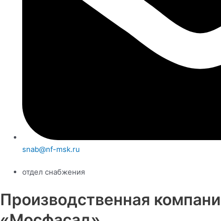
snab@nf-msk.ru
отдел снабжения
Производственная компани
«Мосфасад»